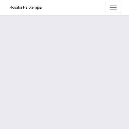
Rosália Fisioterapia
Serviço > Reabilitação Neuro Funcional
Início
Serviço