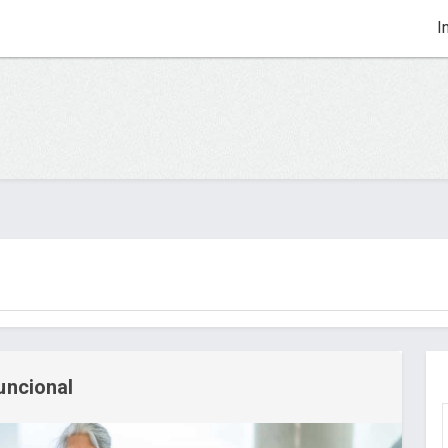
In
uncional