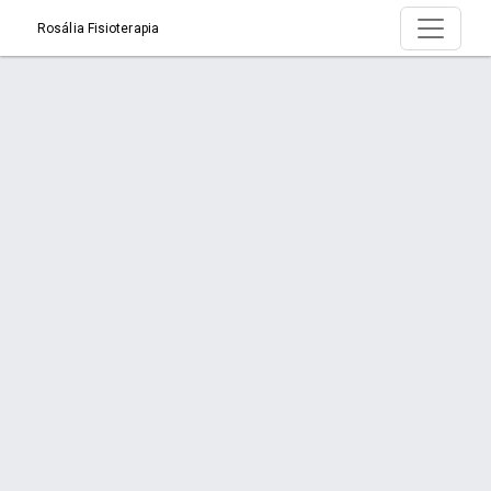
Rosália Fisioterapia
Página > Sente dores no Joelho?
Início
Página