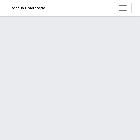
Rosália Fisioterapia
Serviço > Drenagem Linfática
Início
Serviço