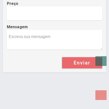
Preço
Mensagem
Enviar
Desenvolvido por Poly Design
Cubo Guia -
www.cuboguia.com.br - Desenvolvimento de Sites e
Sistemas para WEB.
© 2026 ®
Política de Cookies